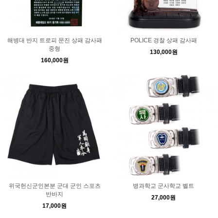
해병대 반지 트로피 문진 상패 감사패
POLICE 경찰 상패 감사패
중형
130,000원
160,000원
위국헌신군인본분 군대 군인 스포츠
병과학교 군사학교 벨트
반바지
27,000원
17,000원