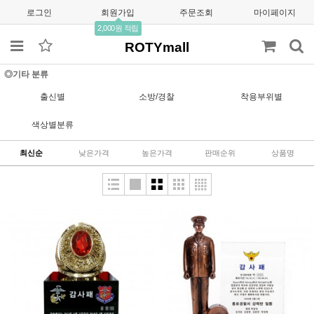
로그인
회원가입
주문조회
마이페이지
2,000원 적립
ROTYmall
◎기타 분류
출신별
소방/경찰
착용부위별
색상별분류
최신순
낮은가격
높은가격
판매순위
상품명