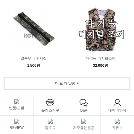
얼룩무늬 수저집
다기능 디지털조끼
1,500원
32,000원
더보기
(
1
/
9
)
+
반품/교환
플러스친구
Q&A
네이버까페
REVIEW
블로그
자주묻는질문
유튜브