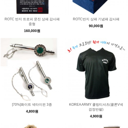
ROTC 반지 트로피 문진 상패 감사패
ROTC반지 상패 기념패 감사패
중형
90,000원
160,000원
[70%]화이트 넥타이핀 3종
KOREA ARMY 쿨링티셔츠(쿨론V넥
검정반팔)
4,800원
4,900원