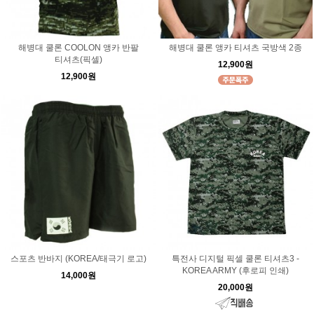
해병대 쿨론 COOLON 앵카 반팔
해병대 쿨론 앵카 티셔츠 국방색 2종
티셔츠(픽셀)
12,900원
12,900원
스포츠 반바지 (KOREA/태극기 로고)
특전사 디지털 픽셀 쿨론 티셔츠3 -
KOREA ARMY (후로피 인쇄)
14,000원
20,000원