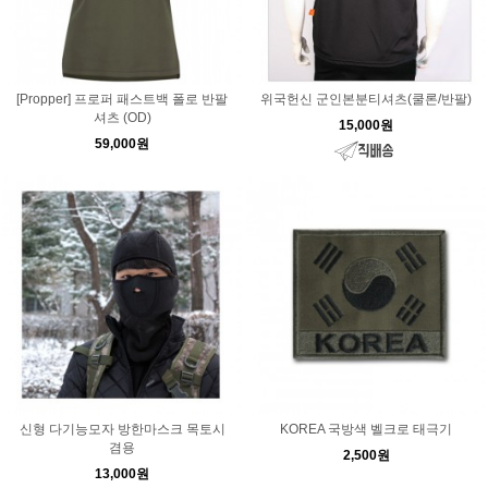
[Propper] 프로퍼 패스트백 폴로 반팔
위국헌신 군인본분티셔츠(쿨론/반팔)
셔츠 (OD)
15,000원
59,000원
신형 다기능모자 방한마스크 목토시
KOREA 국방색 벨크로 태극기
겸용
2,500원
13,000원