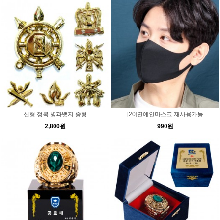
신형 정복 병과뱃지 중형
[20]연예인마스크 재사용가능
2,800원
990원