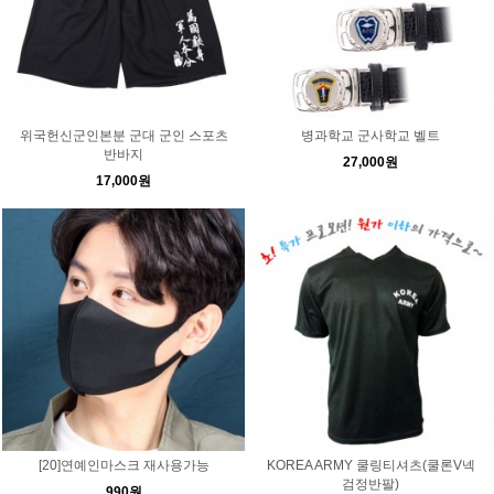
위국헌신군인본분 군대 군인 스포츠
병과학교 군사학교 벨트
반바지
27,000원
17,000원
[20]연예인마스크 재사용가능
KOREA ARMY 쿨링티셔츠(쿨론V넥
검정반팔)
990원