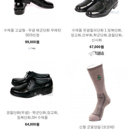
수제품 고급형 - 무광 해군단화 우레탄
수제품 유광칠피단화 1 정복단화,
SDS민창
장교화,간부화,학군단화,경찰단화,
신사화
99,000원
67,000원
경찰단화(무광) - 학군단화,장교화,
정복단화,SH 수제품
64,000원
신형 군용양말 (코요테)