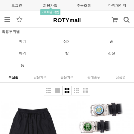
로그인
회원가입
주문조회
마이페이지
2,000원 적립
ROTYmall
착용부위별
머리
상의
손
하의
발
전신
등
최신순
낮은가격
높은가격
판매순위
상품명