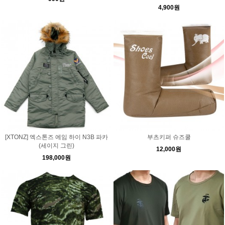
4,900원
[XTONZ] 엑스톤즈 에임 하이 N3B 파카
부츠키퍼 슈즈쿨
(세이지 그린)
12,000원
198,000원