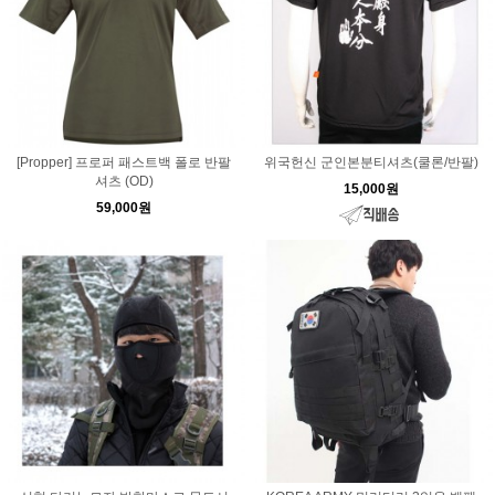
[Propper] 프로퍼 패스트백 폴로 반팔
위국헌신 군인본분티셔츠(쿨론/반팔)
셔츠 (OD)
15,000원
59,000원