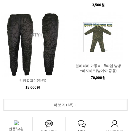
3,500원
밀리터리 아동복 - B타입 남방
+바지세트(남여아 공용)
70,000원
검정깔깔이(하의)
18,000원
더보기
(
1
/
5
)
+
반품/교환