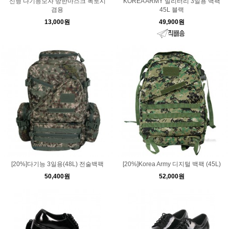
신형 다기능모자 방한마스크 목토시
KOREA ARMY 밀리터리 3일용 백팩
겸용
45L 블랙
13,000원
49,900원
[20%]다기능 3일용(48L) 전술백팩
[20%]Korea Army 디지털 백팩 (45L)
50,400원
52,000원