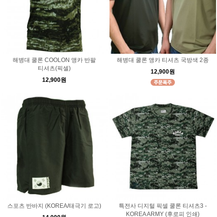
해병대 쿨론 COOLON 앵카 반팔
해병대 쿨론 앵카 티셔츠 국방색 2종
티셔츠(픽셀)
12,900원
12,900원
스포츠 반바지 (KOREA/태극기 로고)
특전사 디지털 픽셀 쿨론 티셔츠3 -
KOREA ARMY (후로피 인쇄)