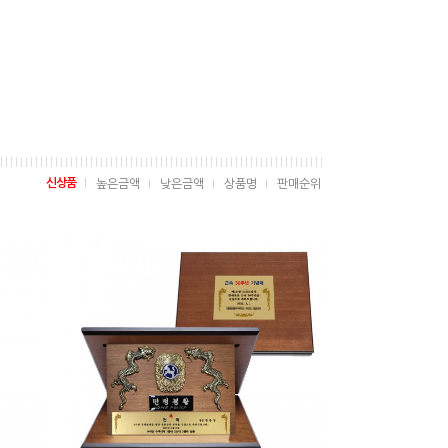
신상품
높은금액
낮은금액
상품명
판매순위