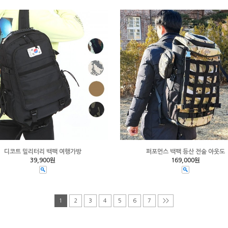
디코트 밀리터리 백팩 여행가방
퍼포먼스 백팩 등산 전술 아웃도
39,900원
169,000원
1
2
3
4
5
6
7
>>