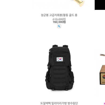
장군봉 고급지휘봉(황동 골드 용
210,000
원
160,000원
도일백팩 밀리터리가방 방수원단