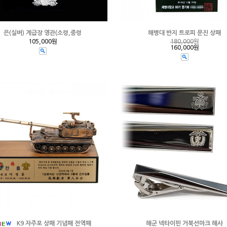
은(실버) 계급장 영관(소령,중령
해병대 반지 트로피 문진 상패
105,000원
180,000
원
160,000원
K9 자주포 상패 기념패 전역패
해군 넥타이핀 거북선마크 해사