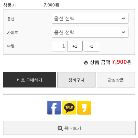
상품가
7,900원
옵션
사이즈
수량
+1
-1
7,900
총 상품 금액
원
바로 구매하기
장바구니
관심상품
확대보기