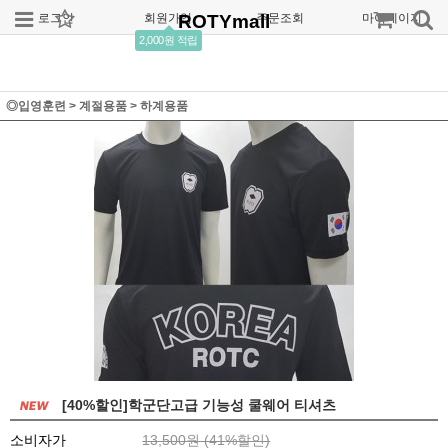
로그인
회원가입
ROTYmall
주문조회
마이페이지
2,000원 적립
◎입영훈련
>
계절용품
>
하계용품
[40%할인]학군단고급 기능성 쿨웨어 티셔츠
소비자가
13,500원 (
41
%할인)