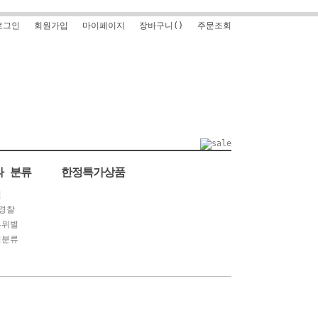
로그인
회원가입
마이페이지
장바구니(
)
주문조회
타 분류
한정특가상품
별
경찰
부위별
별분류