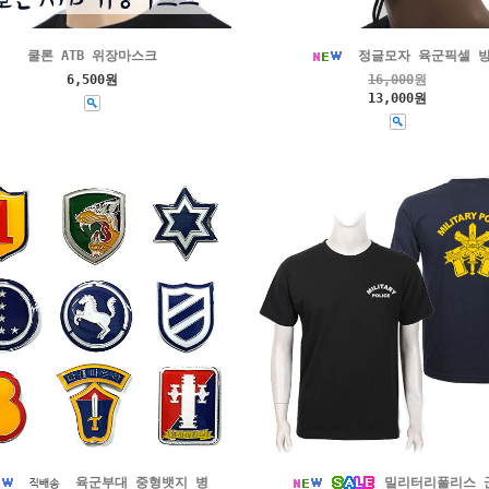
쿨론 ATB 위장마스크
정글모자 육군픽셀 
6,500원
16,000
원
13,000원
육군부대 중형뱃지 병
밀리터리폴리스 