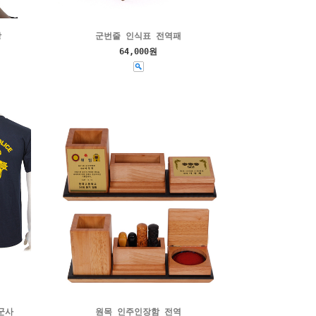
방
군번줄 인식표 전역패
64,000원
군사
원목 인주인장함 전역