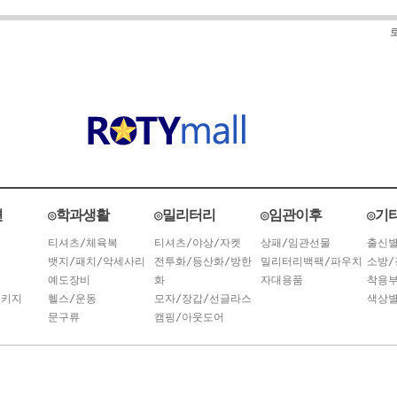
련
◎학과생활
◎밀리터리
◎임관이후
◎기
티셔츠/체육복
티셔츠/야상/자켓
상패/임관선물
출신
뱃지/패치/악세사리
전투화/등산화/방한
밀리터리백팩/파우치
소방/
예도장비
화
자대용품
착용
패키지
헬스/운동
모자/장갑/선글라스
색상
문구류
캠핑/아웃도어