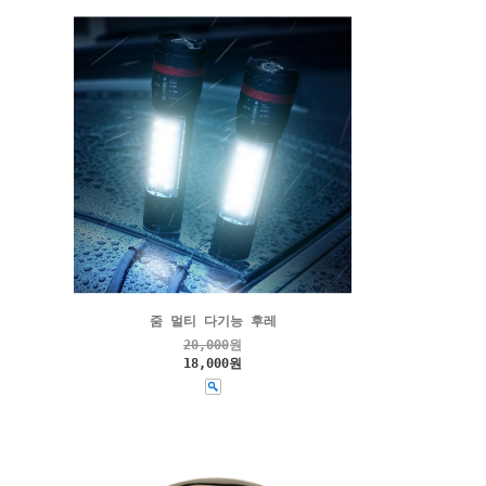
줌 멀티 다기능 후레
20,000
원
18,000원