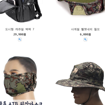
도시형 캐쥬얼 백팩 7
사계절 헬멧내피 철모
29,900원
6,000원