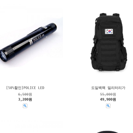
[50%할인]POLICE LED
도일백팩 밀리터리가
6,500
원
55,000
원
3,200원
49,900원