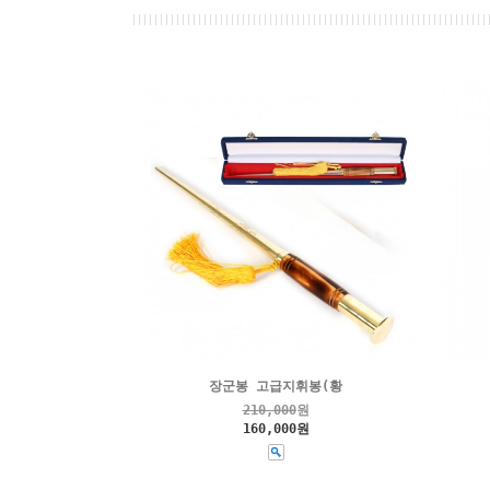
장군봉 고급지휘봉(황
210,000
원
160,000원