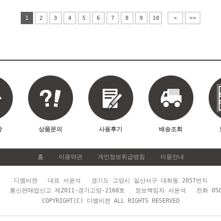
1
2
3
4
5
6
7
8
9
10
>
>>
항
상품문의
사용후기
배송조회
홈
이용약관
개인정보취급방침
이용안내
디엠비젼 대표 서윤석 경기도 고양시 일산서구 대화동 2057번지
통신판매업신고 제2011-경기고양-2168호 정보책임자 서윤석 전화 0503
COPYRIGHT(C) 디엠비젼 ALL RIGHTS RESERVED