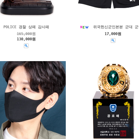
POLICE 경찰 상패 감사패
위국헌신군인본분 군대 군
165,000
원
17,000원
130,000원