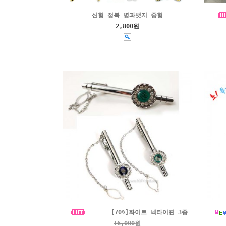
신형 정복 병과뱃지 중형
2,800원
[70%]화이트 넥타이핀 3종
16,000
원