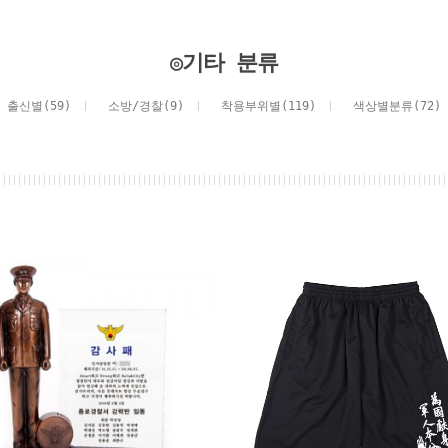
◎기타 분류
출신별(59)
소방/경찰(9)
착용부위별(119)
색상별분류(72)