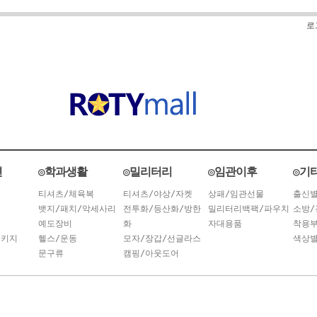
로
련
◎학과생활
◎밀리터리
◎임관이후
◎기
티셔츠/체육복
티셔츠/야상/자켓
상패/임관선물
출신
뱃지/패치/악세사리
전투화/등산화/방한
밀리터리백팩/파우치
소방/
예도장비
화
자대용품
착용
패키지
헬스/운동
모자/장갑/선글라스
색상
문구류
캠핑/아웃도어