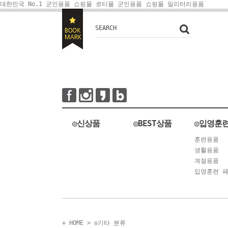
대한민국 No.1 군인용품 쇼핑몰 로티몰
군인용품 쇼핑몰 밀리터리용품
SEARCH
◎신상품
◎BEST상품
◎입영훈
훈련용품
생활용품
계절용품
입영훈련 
+ HOME
>
◎기타 분류