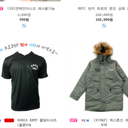
[20]연예인마스크 재사용가능
ROTC 반지 트로피 문진 상패 
2,000
원
180,000
원
990원
160,000원
KOREA ARMY 쿨링티셔츠
[XTONZ] 엑스톤즈 
N3B
(쿨론V넥