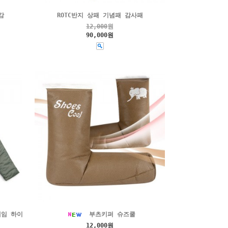
감
ROTC반지 상패 기념패 감사패
12,000
원
90,000원
에임 하이
부츠키퍼 슈즈쿨
12,000원