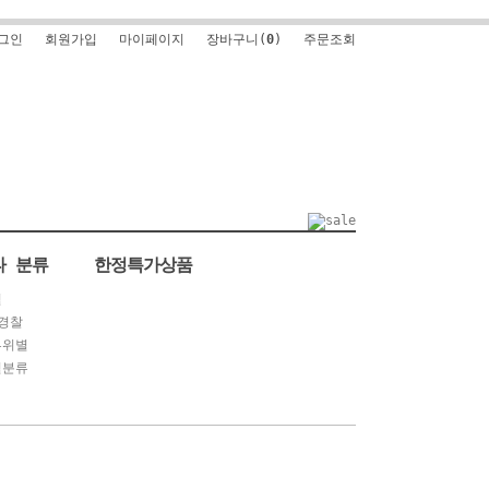
그인
회원가입
마이페이지
장바구니(
0
)
주문조회
타 분류
한정특가상품
별
경찰
부위별
별분류