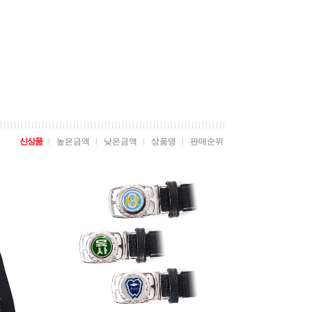
신상품
높은금액
낮은금액
상품명
판매순위