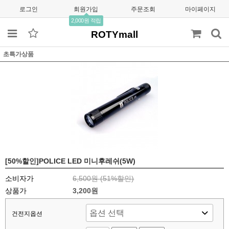
로그인
회원가입
주문조회
마이페이지
2,000원 적립
ROTYmall
초특가상품
[50%할인]POLICE LED 미니후레쉬(5W)
소비자가
6,500원 (
51
%할인)
상품가
3,200원
건전지옵션