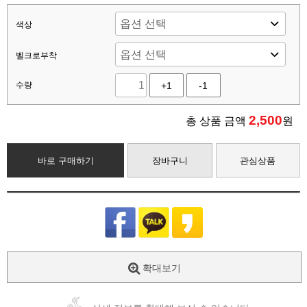
색상
벨크로부착
수량
+1
-1
2,500
총 상품 금액
원
바로 구매하기
장바구니
관심상품
확대보기