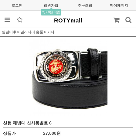
로그인
회원가입
주문조회
마이페이지
2,000원 적립
ROTYmall
임관이후
>
밀리터리 용품
>
기타
신형 해병대 신사용벨트 6
상품가
27,000
원