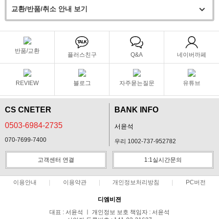
교환/반품/취소 안내 보기
반품/교환
플러스친구
Q&A
네이버까페
REVIEW
블로그
자주묻는질문
유튜브
CS CNETER
BANK INFO
0503-6984-2735
서윤석
070-7699-7400
우리 1002-737-952782
고객센터 연결
1:1실시간문의
이용안내
이용약관
개인정보처리방침
PC버전
디엠비젼
대표 : 서윤석 ㅣ 개인정보 보호 책임자 : 서윤석