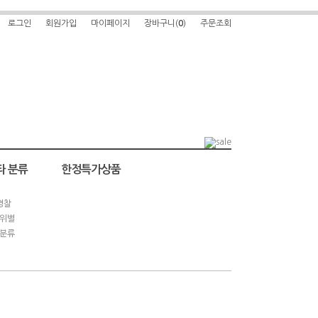
로그인
회원가입
마이페이지
장바구니(
0
)
주문조회
타 분류
한정특가상품
경찰
위별
분류