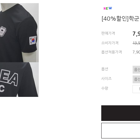
[40%할인]학
7,
판매가격
소비자가격
13,
옵션적용가격
7,9
옵션
사이즈
수량