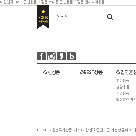
대한민국 No.1 군인용품 쇼핑몰 로티몰
군인용품 쇼핑몰 밀리터리용품
SEARCH
◎신상품
◎BEST상품
◎입영훈
훈련용품
생활용품
계절용품
입영훈련 패
HOME
>
한정특가상품
> [40%할인]학군단고급 기능성 쿨웨어 