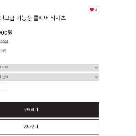
3
군단고급 기능성 쿨웨어 티셔츠
900원
500원
00
원
구매하기
장바구니