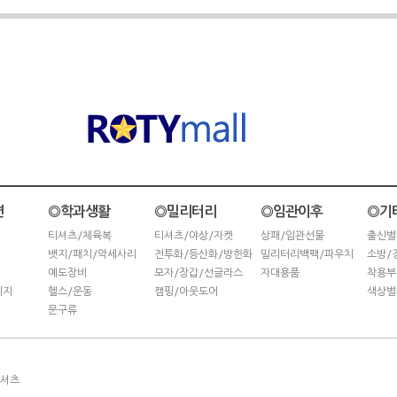
련
◎학과생활
◎밀리터리
◎임관이후
◎기
티셔츠/체육복
티셔츠/야상/자켓
상패/임관선물
출신별
뱃지/패치/악세사리
전투화/등산화/방한화
밀리터리백팩/파우치
소방/
예도장비
모자/장갑/선글라스
자대용품
착용부
키지
헬스/운동
캠핑/아웃도어
색상별
문구류
티셔츠