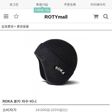
로그인
회원가입
주문조회
마이페이지
2,000원 적립
ROTYmall
입영훈련
>
훈련용품
ROKA 로카 자수 비니
소비자가
18,000원 (
22
%할인)