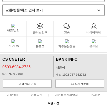
교환/반품/취소 안내 보기
반품/교환
플러스친구
Q&A
네이버까페
REVIEW
블로그
자주묻는질문
유튜브
CS CNETER
BANK INFO
0503-6984-2735
서윤석
070-7699-7400
우리 1002-737-952782
고객센터 연결
1:1실시간문의
이용안내
이용약관
개인정보처리방침
PC버전
디엠비젼