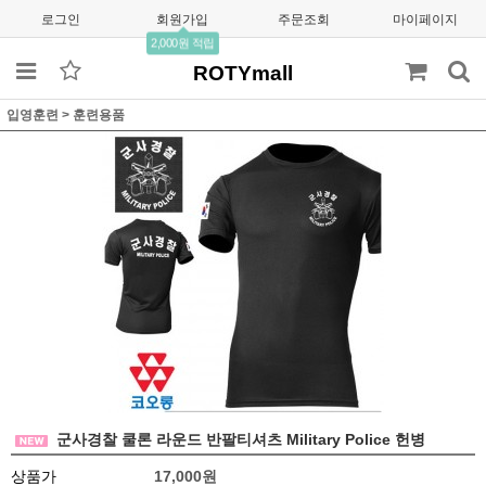
로그인
회원가입
주문조회
마이페이지
2,000원 적립
ROTYmall
입영훈련
>
훈련용품
군사경찰 쿨론 라운드 반팔티셔츠 Military Police 헌병
상품가
17,000원