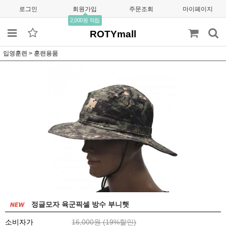
로그인
회원가입
주문조회
마이페이지
2,000원 적립
ROTYmall
입영훈련
>
훈련용품
정글모자 육군픽셀 방수 부니햇
소비자가
16,000원 (
19
%할인)