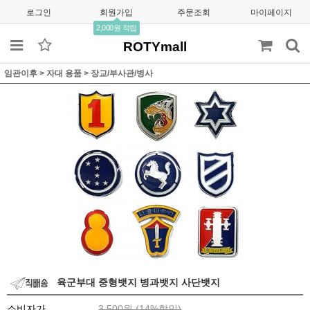
로그인
회원가입
주문조회
마이페이지
2,000원 적립
ROTYmall
임관이후
>
자대 용품
>
장교/부사관/병사
육군부대 중형뱃지 병과뱃지 사단뱃지
소비자가
3,500원 (
14
%할인)