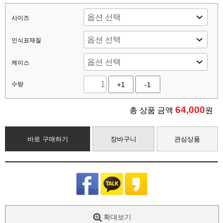
사이즈
인식표재질
케이스
수량
+1
-1
64,000
총 상품 금액
원
바로 구매하기
장바구니
관심상품
확대보기