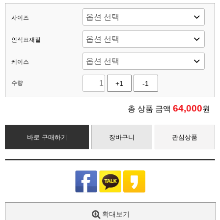
사이즈
인식표재질
케이스
수량
+1
-1
64,000
총 상품 금액
원
바로 구매하기
장바구니
관심상품
확대보기