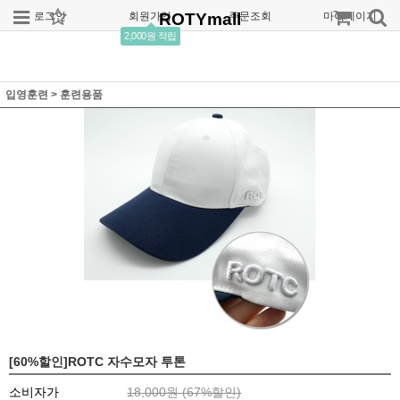
로그인
회원가입
ROTYmall
주문조회
마이페이지
2,000원 적립
입영훈련
>
훈련용품
[60%할인]ROTC 자수모자 투톤
소비자가
18,000원 (
67
%할인)